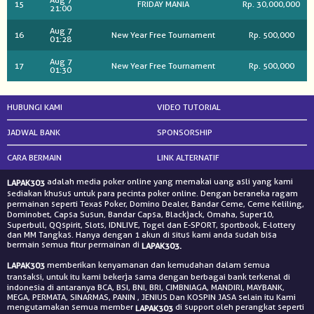
15
FRIDAY MANIA
Rp. 30,000,000
21:00
© Copyright 2026 lap4k303dor.org - All right reserved | 18+
Aug 7
16
New Year Free Tournament
Rp. 500,000
01:28
Aug 7
17
New Year Free Tournament
Rp. 500,000
01:30
HUBUNGI KAMI
VIDEO TUTORIAL
JADWAL BANK
SPONSORSHIP
CARA BERMAIN
LINK ALTERNATIF
adalah media poker online yang memakai uang asli yang kami
LAPAK303
sediakan khusus untuk para pecinta poker online. Dengan beraneka ragam
permainan seperti Texas Poker, Domino Dealer, Bandar Ceme, Ceme Keliling,
Dominobet, Capsa Susun, Bandar Capsa, Blackjack, Omaha, Super10,
Superbull, QQspirit, Slots, IDNLIVE, Togel dan E-SPORT, sportbook, E-lottery
dan MM Tangkas. Hanya dengan 1 akun di situs kami anda sudah bisa
bermain semua fitur permainan di
LAPAK303.
memberikan kenyamanan dan kemudahan dalam semua
LAPAK303
transaksi, untuk itu kami bekerja sama dengan berbagai bank terkenal di
indonesia di antaranya BCA, BSI, BNI, BRI, CIMBNIAGA, MANDIRI, MAYBANK,
MEGA, PERMATA, SINARMAS, PANIN , JENIUS Dan KOSPIN JASA selain itu Kami
mengutamakan semua member
di support oleh perangkat seperti
LAPAK303