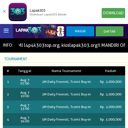
×
Lapak303
DOWNLOAD
Download Lapak303 Mobile
HOME
ESMI KAMI l4p4k303top.org, kioslapak303.org!! MANDIRI OF
INFO:
TOURNAMENT
POKER
SLOT GAME
IDN E-LOTTERY
#
Tanggal
Nama Tournament
Hadiah
NEW
NEW
Aug 7
1
2M Daily Freeroll, Tcoins Buy-in
Rp. 2,000,000
07:00
SPORTBOOK
LIVE CASINO
IDNLIVE
Aug 7
2
2M Daily Freeroll, Tcoins Buy-in
Rp. 2,000,000
NEW
10:00
Aug 7
TOGEL
ESPORTS
ARCADE
3
2M Daily Freeroll, Tcoins Buy-in
Rp. 2,000,000
13:00
NEW
NEW
NEW
Aug 7
4
5M Daily Freeroll, Tcoins Buy-in
Rp. 5,000,000
16:00
TEMBAK IKAN
IDNRAFFLE
IDNTRADE