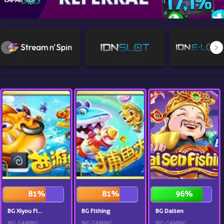
NEW
TANGKAS
RTP
DEPOSIT
WITHDRAW
PROMOSI
DOWNLOAD APLIKASI
REFERRAL
JACKPOT
VIP MEMBER
81%
81%
96%
BG Xiyou Fi...
BG Fishing
BG Daisen
HUBUNGI KAMI
BIG GAMING
BIG GAMING
BIG GAMING